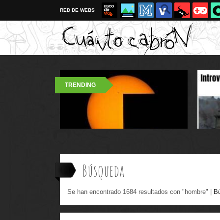
RED DE WEBS
TRENDING
Búsqueda
Se han encontrado 1684 resultados con "hombre" |
B