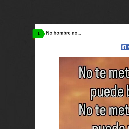
No hombre no...
1