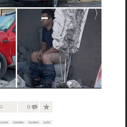
 ☺
0
coche
estrellar
hombre
baño