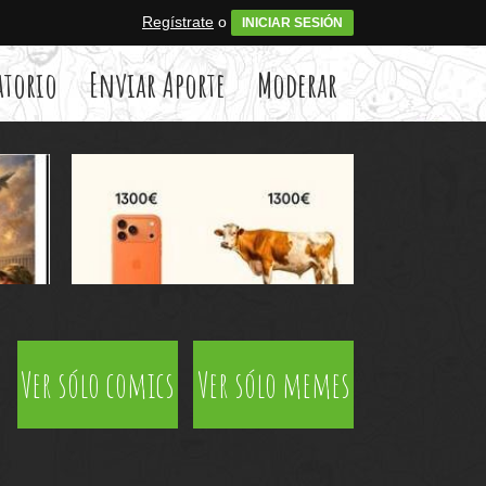
Regístrate
o
INICIAR SESIÓN
atorio
Enviar Aporte
Moderar
Ver sólo comics
Ver sólo memes