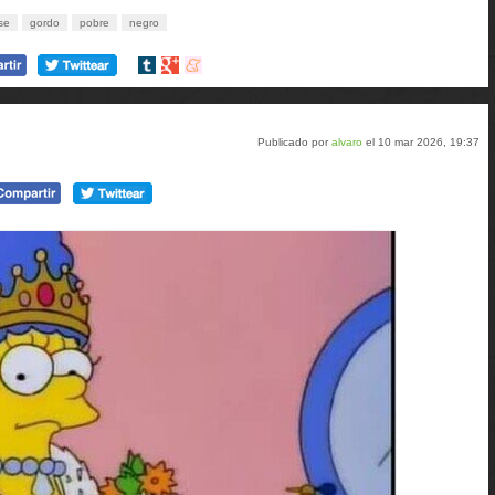
se
gordo
pobre
negro
Compartir
Compartir
Compartir
en
en
en
tumblr
Google+
meneame
Publicado por
alvaro
el 10 mar 2026, 19:37