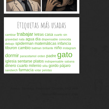
Etiquetas más usadas
trabajar
letras
casa
cambiar
cuarto
sin
agua
dia
gravedad
nata
dispensable
conocida
spiderman
matemáticas
infancia
debajo
tiburon
cambio
niño
batman
brillante
instagram
gato
dormir
padre
paracetamol
orden
iglesia
sentarse
platos
indispensable
sabana
dinero
cuarto milenio
gordo
pájaro
silla
farmacia
sandwich
votar
pelotas
Acerca
Términos
Privacidad
Cookies
FAQ
APP
Memondo Network © 2026