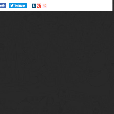
Compartir
Compartir
Compartir
en
en
en
tumblr
Google+
meneame