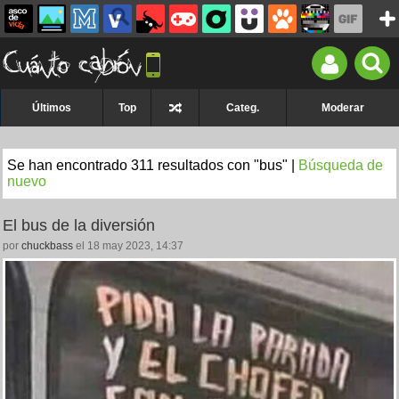
Últimos
Top
Categ.
Moderar
Se han encontrado 311 resultados con "bus" |
Búsqueda de
nuevo
El bus de la diversión
por
chuckbass
el 18 may 2023, 14:37