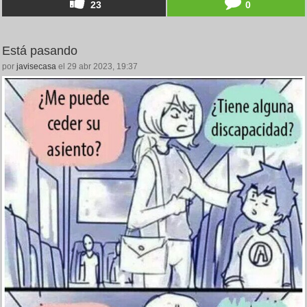
23
0
Está pasando
por
javisecasa
el 29 abr 2023, 19:37