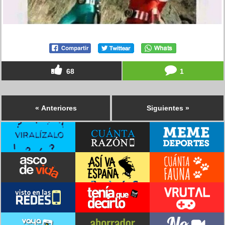
68
1
« Anteriores
Siguientes »