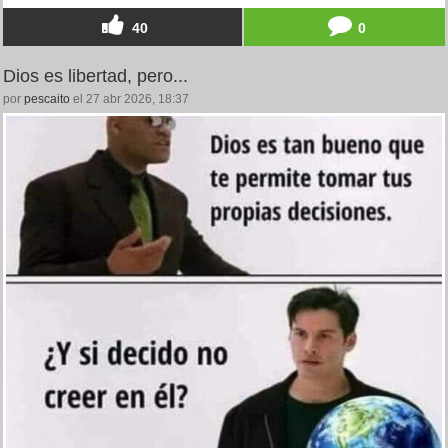
40
0
Dios es libertad, pero...
por
pescaito
el 27 abr 2026, 18:37